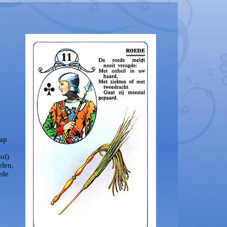
hap
ol)
elen,
ede