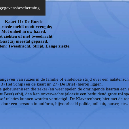
r gegevensbescherming.
Kaart 11: De Roede
 roede meldt nooit vreugde;
Met onheil in uw haard,
t ziekten of met tweedracht
Gaat zij meestal gepaard.
en: Tweedracht, Strijd, Lange ziekte.
ngeven van ruzies in de familie of eindeloze strijd over een nalatensc
 3 (Het Schip) en de kaart nr. 27 (De Brief) hierbij liggen.
e gebeurtenissen die zeker (en weer spelen de omringende kaarten een r
(De Beer) erbij, dan kan onverwachte jaloezie een beduidend grote rol sp
/of relaties kunnen worden vernietigd. De Klaverenboer, hier met de ro
or een persoon in uniform, bijvoorbeeld politie, militair, purser, etc..